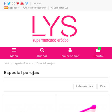
Tiendas
Español
Lista de deseos (
0
)
Comparar (
0
)
0
Menu
Buscar
Iniciar sesión
Carrito
Inicio
Juguetes Eróticos
Especial parejas
Especial parejas
Relevancia
10