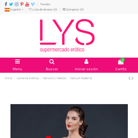
Tiendas
Español
Lista de deseos (
0
)
Comparar (
0
)
0
Menu
Buscar
Iniciar sesión
Carrito
Inicio
Lencería Erótica
Catsuits / Medias
Catsuit Model 10