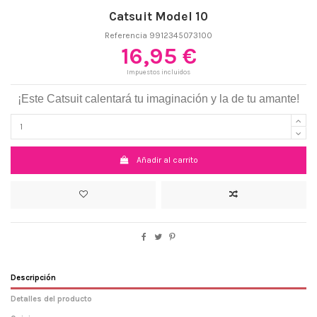
Catsuit Model 10
Referencia
9912345073100
16,95 €
Impuestos incluidos
¡Este Catsuit calentará tu imaginación y la de tu amante!
Añadir al carrito
Descripción
Detalles del producto