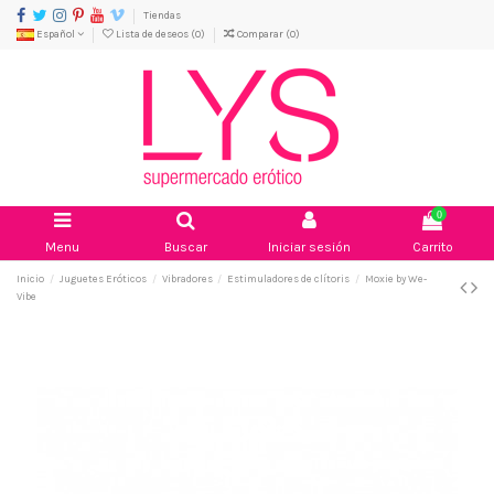
Tiendas
Español
Lista de deseos (
0
)
Comparar (
0
)
0
Menu
Buscar
Iniciar sesión
Carrito
Inicio
Juguetes Eróticos
Vibradores
Estimuladores de clítoris
Moxie by We-
Vibe