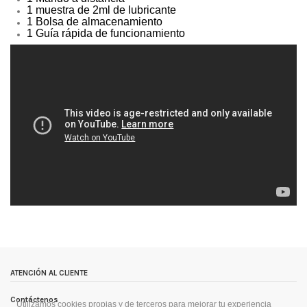
1 muestra de 2ml de lubricante
1 Bolsa de almacenamiento
1 Guía rápida de funcionamiento
Marca
We Vibe
Escribe tu opinión
Sin opiniones
ean13
9912345675700
ATENCIÓN AL CLIENTE
Contáctenos
Utilizamos cookies propias y de terceros para mejorar tu experiencia