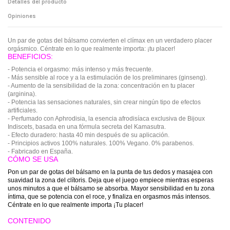
Detalles del producto
Opiniones
Un par de gotas del bálsamo convierten el clímax en un verdadero placer
orgásmico. Céntrate en lo que realmente importa: ¡tu placer!
BENEFICIOS:
- Potencia el orgasmo: más intenso y más frecuente.
- Más sensible al roce y a la estimulación de los preliminares (ginseng).
- Aumento de la sensibilidad de la zona: concentración en tu placer
(arginina).
- Potencia las sensaciones naturales, sin crear ningún tipo de efectos
artificiales.
- Perfumado con Aphrodisia, la esencia afrodisíaca exclusiva de Bijoux
Indiscets, basada en una fórmula secreta del Kamasutra.
- Efecto duradero: hasta 40 min después de su aplicación.
- Principios activos 100% naturales. 100% Vegano. 0% parabenos.
- Fabricado en España.
CÓMO SE USA
Pon un par de gotas del bálsamo en la punta de tus dedos y masajea con
suavidad la zona del clítoris. Deja que el juego empiece mientras esperas
unos minutos a que el bálsamo se absorba. Mayor sensibilidad en tu zona
íntima, que se potencia con el roce, y finaliza en orgasmos más intensos.
Céntrate en lo que realmente importa ¡Tu placer!
CONTENIDO