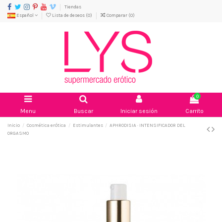
Tiendas
Español
Lista de deseos (
0
)
Comparar (
0
)
0
Menu
Buscar
Iniciar sesión
Carrito
Inicio
Cosmética erótica
Estimulantes
APHRODISIA · INTENSIFICADOR DEL
ORGASMO