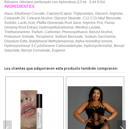
Bálsamo clitoriano perfumado con Aphrodisia (13 ml · 0,44 fl.Oz)
INGREDIENTES
Aqua, Ethylhexyl Cocoate, Caprylyc/Capryc Triglycerides, Glycerin, Arginine,
Ceteareth-20, Cetearyl Alcohol, Glyceryl Stearate, C12-C15 Alkyl Benzoate,
Sorbitol, Lactic Acid, Pfaffia Glomerata Root Juice, Arginine Pca, Panax
Ginseng Root Extract, Hydroxyethylcellulose, Menthyl Lactate,
Triethanolamine, Parfum, Carbomer, Phenoxyethanol, Benzyl Alcohol,
Potassium Sorbate, Tocopherol, Sodium Benzoate, Sodium Saccharine,
Disodium Edta, Butylphenyl Methylpropional, Alpha-Isomethyl Ionone,
Hydroxyisohexyl 3-Cyclohexene Carboxaldehyde, Hydroxycitronellal, Benzyl
Salycilate, Benzyl Cinnamate, Eugenol.
Marca
Bijoux Indiscrets
Escribe tu opinión
Sin opiniones
Los clientes que adquirieron este producto también compraron: