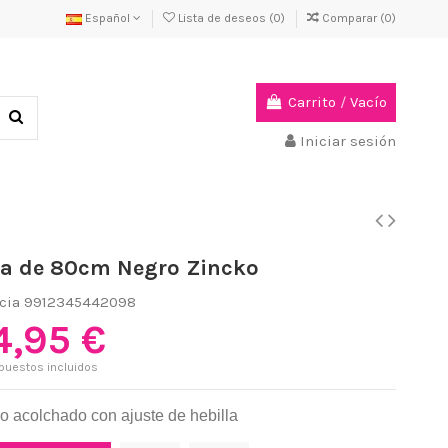
Español
Lista de deseos (
0
)
Comparar (
0
)
Carrito
/
Vacío
Iniciar sesión
na de 80cm Negro Zincko
cia
9912345442098
4,95 €
puestos incluidos
o acolchado con ajuste de hebilla