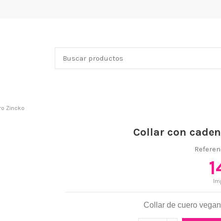
ro Zincko
Collar con cade
Referen
1
Im
Collar de cuero vegan