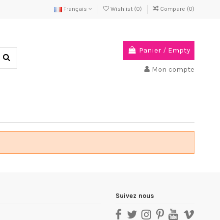
Français
Wishlist (
0
)
Compare (
0
)
Panier
/
Empty
Mon compte
Suivez nous