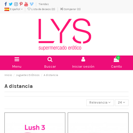
Tiendas
Español
Lista de deseos (
0
)
Comparar (
0
)
0
Menu
Buscar
Iniciar sesión
Carrito
Inicio
Juguetes Eróticos
A distancia
A distancia
Relevancia
24