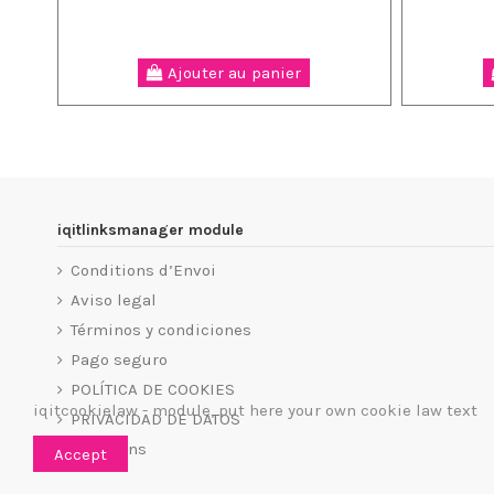
Ajouter au panier
iqitlinksmanager module
Conditions d’Envoi
Aviso legal
Términos y condiciones
Pago seguro
POLÍTICA DE COOKIES
iqitcookielaw - module, put here your own cookie law text
PRIVACIDAD DE DATOS
Magasins
Accept