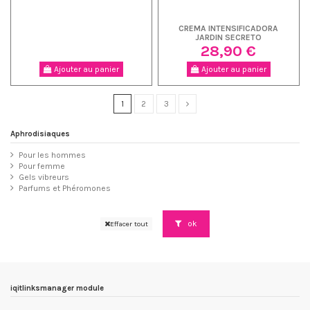
CREMA INTENSIFICADORA
JARDIN SECRETO
28,90 €
Ajouter au panier
Ajouter au panier
1
2
3
Aphrodisiaques
Pour les hommes
Pour femme
Gels vibreurs
Parfums et Phéromones
ok
Effacer tout
iqitlinksmanager module