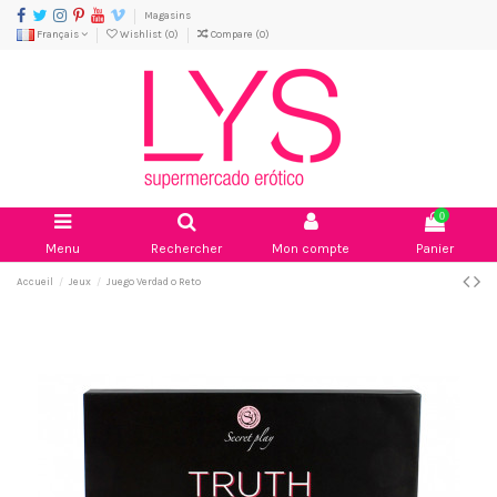
Magasins
Français
Wishlist (
0
)
Compare (
0
)
0
Menu
Rechercher
Mon compte
Panier
Accueil
Jeux
Juego Verdad o Reto