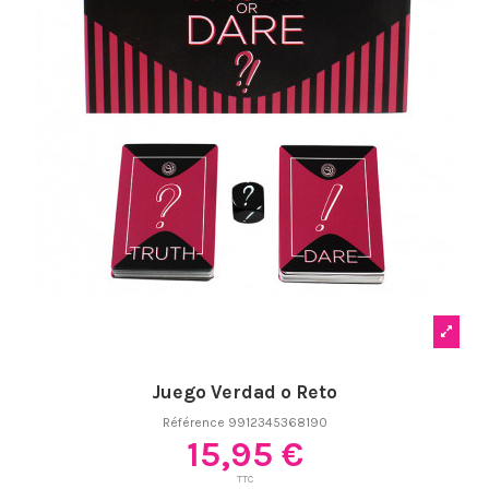
Juego Verdad o Reto
Référence
9912345368190
15,95 €
TTC