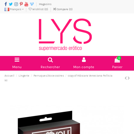
Magasins
Français
Wishlist (
0
)
Compare (
0
)
0
Menu
Rechercher
Mon compte
Panier
Accueil
Lingerie
Perruques/Accessoires
copy of Máscara Veneciana Fellicia
N1