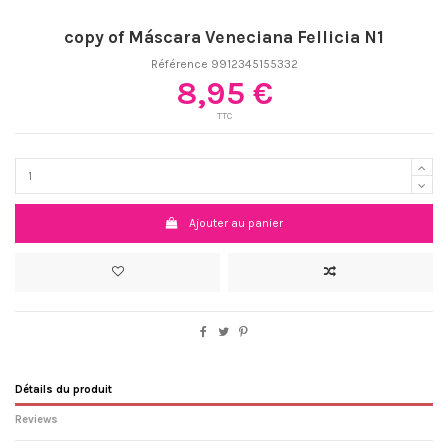
copy of Máscara Veneciana Fellicia N1
Référence
9912345155332
8,95 €
TTC
Ajouter au panier
Détails du produit
Reviews