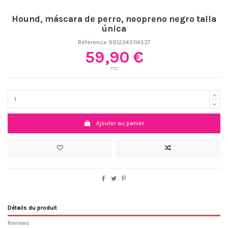
Hound, máscara de perro, neopreno negro talla
única
Référence
9912345114537
59,90 €
TTC
Ajouter au panier
Détails du produit
Reviews