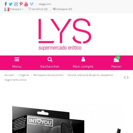
Magasins
Français
Wishlist (
0
)
Compare (
0
)
0
Menu
Rechercher
Mon compte
Panier
Accueil
Lingerie
Perruques/Accessoires
Hound, máscara de perro, neopreno
negro talla única